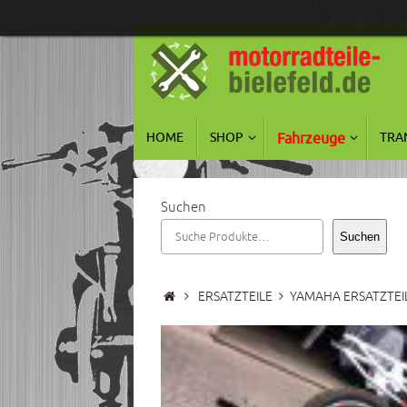
Zum
Inhalt
springen
Zum
HOME
SHOP
Fahrzeuge
TRA
Inhalt
springen
Suchen
Suchen
Start
ERSATZTEILE
YAMAHA ERSATZTEI