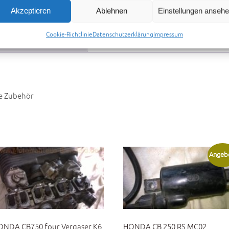
Akzeptieren
Ablehnen
Einstellungen anseh
Cookie-Richtlinie
Datenschutzerklärung
Impressum
Preisvorschlag senden
le Zubehör
Angeb
ONDA CB750 four Vergaser K6
HONDA CB 250 RS MC02