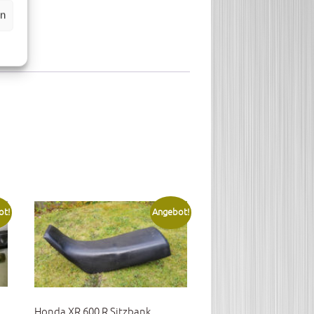
en
ot!
Angebot!
Honda XR 600 R Sitzbank