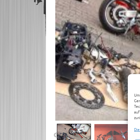
Um 
Ger
Tec
auf
zur
Die