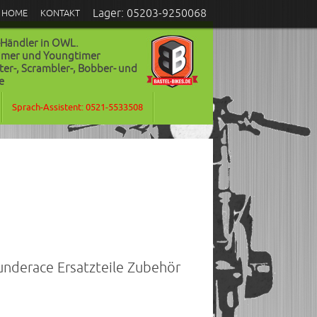
Lager: 05203-9250068
HOME
KONTAKT
-Händler in OWL.
timer und Youngtimer
ter-, Scrambler-, Bobber- und
e
Sprach-Assistent: 0521-5533508
nderace Ersatzteile Zubehör