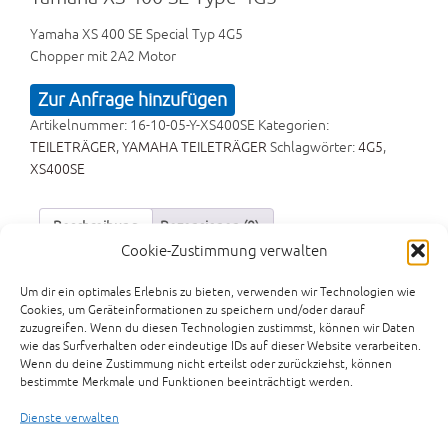
Yamaha XS 400 SE Special Typ 4G5
Chopper mit 2A2 Motor
Zur Anfrage hinzufügen
Artikelnummer:
16-10-05-Y-XS400SE
Kategorien:
TEILETRÄGER
,
YAMAHA TEILETRÄGER
Schlagwörter:
4G5
,
XS400SE
Beschreibung
Rezensionen (0)
Cookie-Zustimmung verwalten
Preisvorschlag senden
Um dir ein optimales Erlebnis zu bieten, verwenden wir Technologien wie
Cookies, um Geräteinformationen zu speichern und/oder darauf
Beschreibung
zuzugreifen. Wenn du diesen Technologien zustimmst, können wir Daten
wie das Surfverhalten oder eindeutige IDs auf dieser Website verarbeiten.
Yamaha XS 400 SE Special 4G5 Chopper mit 2A2 Motor
Wenn du deine Zustimmung nicht erteilst oder zurückziehst, können
wie XS 250 1U5 XS 360 1U4
bestimmte Merkmale und Funktionen beeinträchtigt werden.
Dienste verwalten
Das könnte dir auch