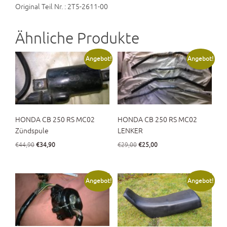
Original Teil Nr. : 2T5-2611-00
Ähnliche Produkte
Angebot!
Angebot!
HONDA CB 250 RS MC02
HONDA CB 250 RS MC02
Zündspule
LENKER
Ursprünglicher
Aktueller
Ursprünglicher
Aktueller
€
44,90
€
34,90
€
29,00
€
25,00
Preis
Preis
Preis
Preis
war:
ist:
war:
ist:
€44,90
€34,90.
€29,00
€25,00.
Angebot!
Angebot!