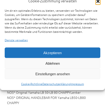
Cookie-Zustimmung verwalten
€
79,00
Um dir ein optimales Erlebnis zu bieten, verwenden wir Technologien wie
NOS* Original CHAPPY Yamaha LB50-LB80 Lenker
Cookies, um Geräteinformationen zu speichern und/oder darauf
Original Teil Nr. : 2T5-2611-00
zuzugreifen. Wenn du diesen Technologien zustimmst, können wir Daten
wie das Surfverhalten oder eindeutige IDs auf dieser Website verarbeiten.
*Lagerspuren möglich
Wenn du deine Zustimmung nicht erteilst oder zurückziehst, können
bestimmte Merkmale und Funktionen beeinträchtigt werden.
Zur Anfrage hinzufügen
Dienste verwalten
Artikelnummer:
18-01-26-2
Kategorien:
ERSATZTEILE
,
YAMAHA ERSATZTEILE
Akzeptieren
Beschreibung
Zusätzliche Informationen
Ablehnen
Rezensionen (0)
Preisvorschlag senden
Einstellungen ansehen
Beschreibung
Cookie-Richtlinie
Datenschutzerklärung
Impressum
NOS* Original Yamaha LB 50-LB 80 CHAPPYLenker
NOS* ORIGINAL HANDLEBAR FOR Yamaha LB50-LB80
CHAPPY