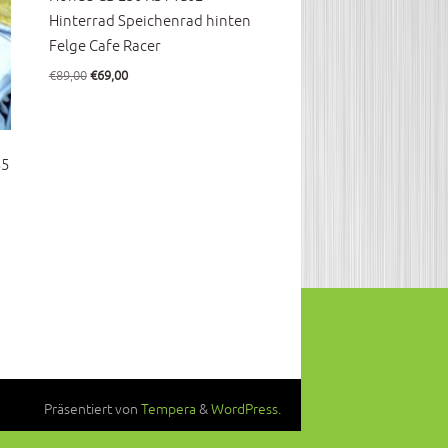
Hinterrad Speichenrad hinten
Felge Cafe Racer
Ursprünglicher
Aktueller
€
89,00
€
69,00
Preis
Preis
war:
ist:
€89,00
€69,00.
35
Präsentiert von
Tempera
&
WordPress.