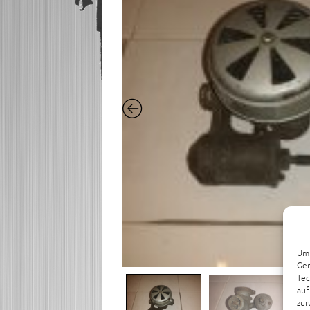
Um 
Ger
Tec
auf
zur