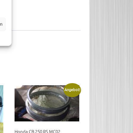
en
Angebot!
Honda CB 250 RS MC02