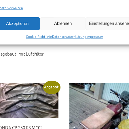
nste verwalten
mationen
Rezensionen (0)
Preisvorschlag senden
Akzeptieren
Ablehnen
Einstellungen anseh
Cookie-Richtlinie
Datenschutzerklärung
Impressum
gebaut, mit Luftfilter.
Angebot!
ONDA CB 250 RS MC02