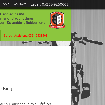
Lager: 05203-9250068
HOME
KONTAKT
-Händler in OWL.
timer und Youngtimer
ter-, Scrambler-, Bobber- und
e
Sprach-Assistent: 0521-5533508
0 Bing
p K500 ausgebaut, mit Luftfilter.