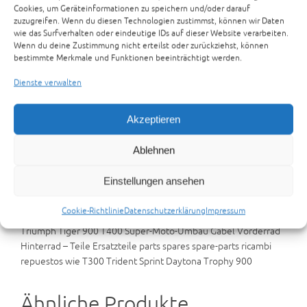
Cookies, um Geräteinformationen zu speichern und/oder darauf
zuzugreifen. Wenn du diesen Technologien zustimmst, können wir Daten
Triumph Tiger 900 (T400)
wie das Surfverhalten oder eindeutige IDs auf dieser Website verarbeiten.
Super-Moto-Umbau Gabel Vorderrad Hinterrad
Wenn du deine Zustimmung nicht erteilst oder zurückziehst, können
bestimmte Merkmale und Funktionen beeinträchtigt werden.
Zur Anfrage hinzufügen
Dienste verwalten
Kategorien:
ANDERE TEILETRÄGER
,
TEILETRÄGER
Schlagwörter:
T300
,
Trophz900
Akzeptieren
Beschreibung
Rezensionen (0)
Ablehnen
Preisvorschlag senden
Einstellungen ansehen
Beschreibung
Cookie-Richtlinie
Datenschutzerklärung
Impressum
Triumph Tiger 900 T400 Super-Moto-Umbau Gabel Vorderrad
Hinterrad – Teile Ersatzteile parts spares spare-parts ricambi
repuestos wie T300 Trident Sprint Daytona Trophy 900
Ähnliche Produkte