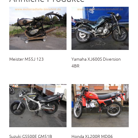
Meister M55J 123
Yamaha XJ600S Diversion
4BR
Suzuki GS500E GM51B
Honda XL200R MD06