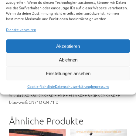
zuzugreifen. Wenn du diesen Technologien zustimmst, können wir Daten
wie das Surfverhalten oder eindeutige IDs auf dieser Website verarbeiten.
Suzuki GSX550EF Typ GN71D wird geschlachtet
Wenn du deine Zustimmung nicht erteilst oder zurückziehst, können
bestimmte Merkmale und Funktionen beeinträchtigt werden.
Zur Anfrage hinzufügen
Dienste verwalten
Artikelnummer:
17-05-S-GSX550EF
Kategorien:
SUZUKI
TEILETRÄGER
,
TEILETRÄGER
Schlagwörter:
GN71D
,
GSX550EF
Akzeptieren
Beschreibung
Rezensionen (0)
Ablehnen
Preisvorschlag senden
Einstellungen ansehen
Beschreibung
Cookie-Richtlinie
Datenschutzerklärung
Impressum
Suzuki GSX 550 GSX550 E ES EF EU 550EF 550ES GSX550EF
blau-weiß GN71D GN 71 D
Ähnliche Produkte