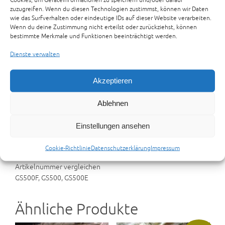
Suzuki GS450 Lagerschale Pleuel
zuzugreifen. Wenn du diesen Technologien zustimmst, können wir Daten
wie das Surfverhalten oder eindeutige IDs auf dieser Website verarbeiten.
Artikelnummer:
18-09-24-4
Kategorien:
ERSATZTEILE
,
SUZUKI
Wenn du deine Zustimmung nicht erteilst oder zurückziehst, können
ERSATZTEILE
bestimmte Merkmale und Funktionen beeinträchtigt werden.
Dienste verwalten
Beschreibung
Zusätzliche Informationen
Rezensionen (0)
Preisvorschlag senden
Akzeptieren
Ablehnen
Beschreibung
Einstellungen ansehen
Suzuki GS450 Lagerschale Pleuel
Suzuki GS450 CRANKSHAFT BALANCER
Cookie-Richtlinie
Datenschutzerklärung
Impressum
Sollte Folgende Suzuki Modelle passen bitte Original Suzuki
Artikelnummer vergleichen
GS500F, GS500, GS500E
Ähnliche Produkte