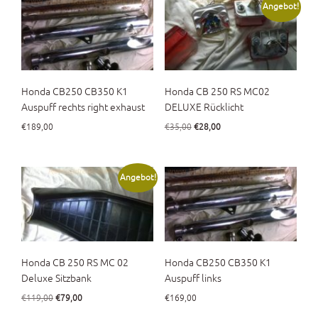
Angebot!
Honda CB250 CB350 K1
Honda CB 250 RS MC02
Auspuff rechts right exhaust
DELUXE Rücklicht
Ursprünglicher
Aktueller
€
189,00
€
35,00
€
28,00
Preis
Preis
war:
ist:
€35,00
€28,00.
Angebot!
Honda CB 250 RS MC 02
Honda CB250 CB350 K1
Deluxe Sitzbank
Auspuff links
Ursprünglicher
Aktueller
€
119,00
€
79,00
€
169,00
Preis
Preis