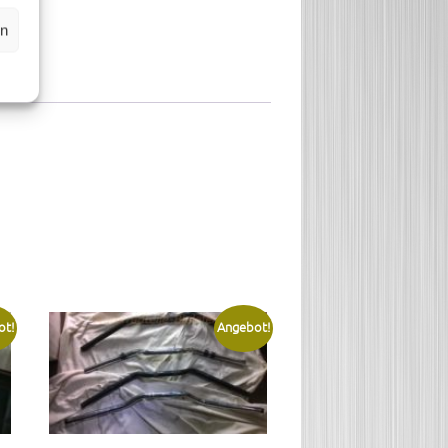
en
ot!
Angebot!