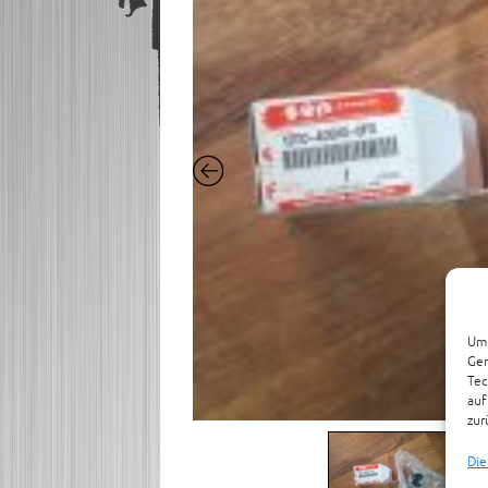
Um 
Ger
Tec
auf
zur
Die