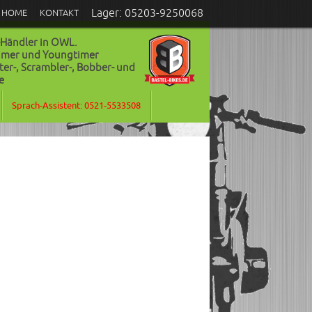
Lager: 05203-9250068
HOME
KONTAKT
-Händler in OWL.
timer und Youngtimer
ter-, Scrambler-, Bobber- und
e
Sprach-Assistent: 0521-5533508