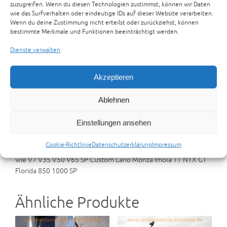
zuzugreifen. Wenn du diesen Technologien zustimmst, können wir Daten
wie das Surfverhalten oder eindeutige IDs auf dieser Website verarbeiten.
Moto Guzzi V65 PG Ur-Modell Ersatzteile
Wenn du deine Zustimmung nicht erteilst oder zurückziehst, können
bestimmte Merkmale und Funktionen beeinträchtigt werden.
Zur Anfrage hinzufügen
Dienste verwalten
Kategorien:
ANDERE TEILETRÄGER
,
TEILETRÄGER
Akzeptieren
Beschreibung
Rezensionen (0)
Ablehnen
Preisvorschlag senden
Einstellungen ansehen
Beschreibung
Cookie-Richtlinie
Datenschutzerklärung
Impressum
Moto Guzzi V65 PG Ur-Modell 1982 Ersatzteile
wie V7 V35 V50 V65 SP Custom Lario Monza Imola TT NTX GT
Florida 850 1000 SP
Ähnliche Produkte