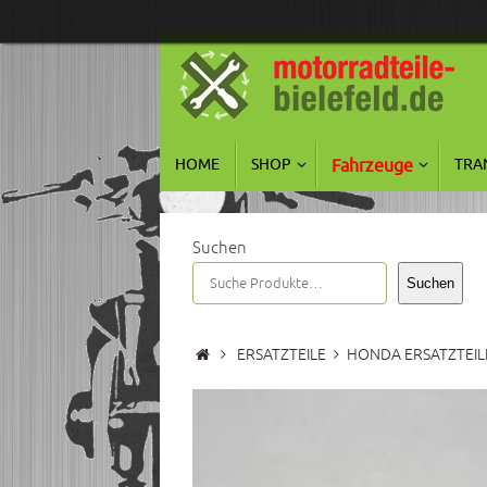
Zum
Inhalt
springen
Zum
HOME
SHOP
Fahrzeuge
TRA
Inhalt
springen
Suchen
Suchen
Start
ERSATZTEILE
HONDA ERSATZTEIL