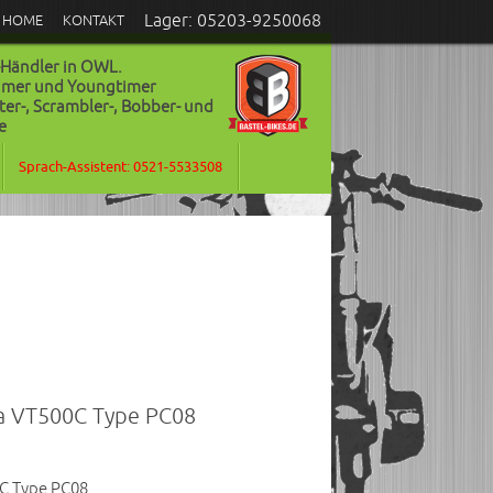
Lager: 05203-9250068
HOME
KONTAKT
-Händler in OWL.
timer und Youngtimer
ter-, Scrambler-, Bobber- und
e
Sprach-Assistent: 0521-5533508
da VT500C Type PC08
C Type PC08