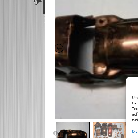
Um 
Ger
Tec
auf
zur
Die