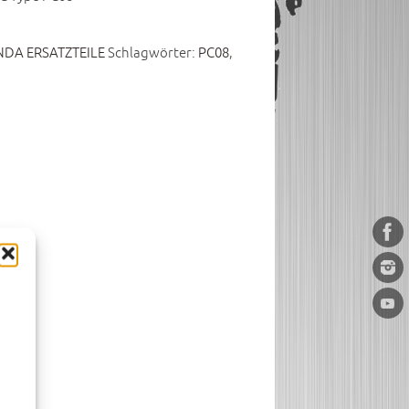
DA ERSATZTEILE
Schlagwörter:
PC08
,