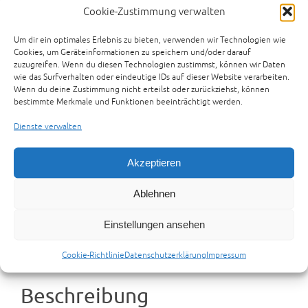
Komplettpreis : 1.500 €
Cookie-Zustimmung verwalten
Kawasaki ZXR750L
Um dir ein optimales Erlebnis zu bieten, verwenden wir Technologien wie
– 89kW 122PS 254kmh
Cookies, um Geräteinformationen zu speichern und/oder darauf
– MRA-Scheibe
zuzugreifen. Wenn du diesen Technologien zustimmst, können wir Daten
– polierte Felgen
wie das Surfverhalten oder eindeutige IDs auf dieser Website verarbeiten.
– USD-Gabel
Wenn du deine Zustimmung nicht erteilst oder zurückziehst, können
bestimmte Merkmale und Funktionen beeinträchtigt werden.
* Mit Kurbelwellen-Schaden, ansonsten sehr gepflegt & mit
neuen Reifen und weiteren Neuteilen. TÜV 03/2017.
Dienste verwalten
Zur Anfrage hinzufügen
Akzeptieren
Artikelnummer:
16-11-11-K-ZXR750L
Kategorien:
KAWASAKI
TEILETRÄGER
,
TEILETRÄGER
Schlagwort:
zxr750
Ablehnen
Einstellungen ansehen
Beschreibung
Rezensionen (0)
Preisvorschlag senden
Cookie-Richtlinie
Datenschutzerklärung
Impressum
Beschreibung