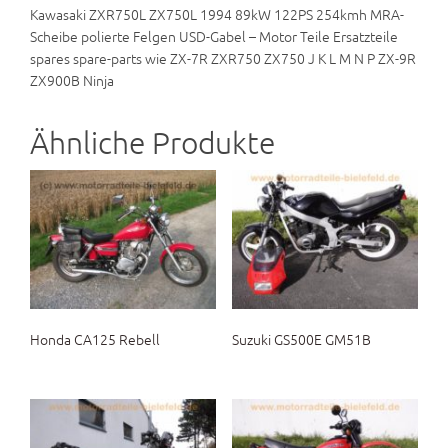
Kawasaki ZXR750L ZX750L 1994 89kW 122PS 254kmh MRA-
Scheibe polierte Felgen USD-Gabel – Motor Teile Ersatzteile
spares spare-parts wie ZX-7R ZXR750 ZX750 J K L M N P ZX-9R
ZX900B Ninja
Ähnliche Produkte
Honda CA125 Rebell
Suzuki GS500E GM51B