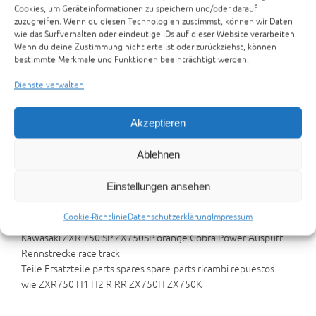
Cookies, um Geräteinformationen zu speichern und/oder darauf
zuzugreifen. Wenn du diesen Technologien zustimmst, können wir Daten
Kawasaki ZXR 750 SP ZX750SP orange
wie das Surfverhalten oder eindeutige IDs auf dieser Website verarbeiten.
Cobra Power Auspuff Rennstrecke race track
Wenn du deine Zustimmung nicht erteilst oder zurückziehst, können
bestimmte Merkmale und Funktionen beeinträchtigt werden.
Zur Anfrage hinzufügen
Dienste verwalten
Artikelnummer:
17-08-01-ZXR-750-SP
Kategorien:
KAWASAKI
TEILETRÄGER
,
TEILETRÄGER
Akzeptieren
Beschreibung
Rezensionen (0)
Ablehnen
Preisvorschlag senden
Einstellungen ansehen
Beschreibung
Cookie-Richtlinie
Datenschutzerklärung
Impressum
Kawasaki ZXR 750 SP ZX750SP orange Cobra Power Auspuff
Rennstrecke race track
Teile Ersatzteile parts spares spare-parts ricambi repuestos
wie ZXR750 H1 H2 R RR ZX750H ZX750K