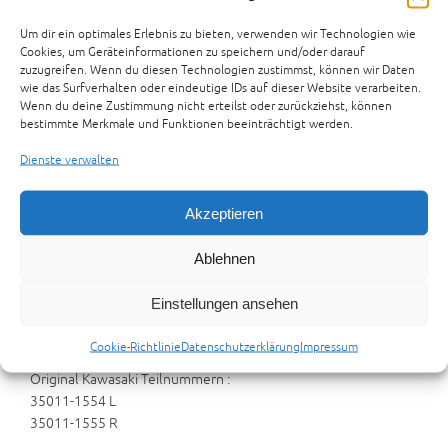
Kawasaki ZX750J Fußrastenanlage, Bremshebel, Tacho,
Um dir ein optimales Erlebnis zu bieten, verwenden wir Technologien wie
Bremssattel, Hupe, Schalthebel
Cookies, um Geräteinformationen zu speichern und/oder darauf
zuzugreifen. Wenn du diesen Technologien zustimmst, können wir Daten
Zur Anfrage hinzufügen
wie das Surfverhalten oder eindeutige IDs auf dieser Website verarbeiten.
Wenn du deine Zustimmung nicht erteilst oder zurückziehst, können
Kategorien:
BASTEL-BIKES
,
ERSATZTEILE
,
KAWASAKI BASTEL-
bestimmte Merkmale und Funktionen beeinträchtigt werden.
BIKES
,
KAWASAKI ERSATZTEILE
Schlagwort:
ZX750J
Dienste verwalten
Beschreibung
Rezensionen (0)
Akzeptieren
Preisvorschlag senden
Ablehnen
Beschreibung
Einstellungen ansehen
Kawasaki ZX750J Fußrastenanlage, Bremshebel, Tacho,
Bremssattel, Hupe, Schalthebel
Cookie-Richtlinie
Datenschutzerklärung
Impressum
Original Kawasaki Teilnummern :
35011-1554 L
35011-1555 R