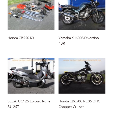
Honda CB550 K3
Yamaha XJ600S Diversion
4BR
Suzuki UC125 Epicuro Roller
Honda CB650C RC05 OHC
SJ125T
Chopper Cruiser