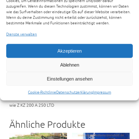
Cookies, um Geräteinformationen zu speichern und/oder darauf
Kawasaki KL 250 A Klassik-Enduro
zuzugreifen. Wenn du diesen Technologien zustimmst, können wir Daten
Ur-Version
wie das Surfverhalten oder eindeutige IDs auf dieser Website verarbeiten.
Wenn du deine Zustimmung nicht erteilst oder zurückziehst, können
bestimmte Merkmale und Funktionen beeinträchtigt werden.
Zur Anfrage hinzufügen
Artikelnummer:
16-09-21-K-KL250A
Kategorien:
KAWASAKI
Dienste verwalten
TEILETRÄGER
,
TEILETRÄGER
Schlagwort:
KL250A
Akzeptieren
Beschreibung
Rezensionen (0)
Ablehnen
Preisvorschlag senden
Einstellungen ansehen
Beschreibung
Cookie-Richtlinie
Datenschutzerklärung
Impressum
Kawasaki KL 250 A Klassik-Enduro rot Ur-Version 1978
wie Z KZ 200 A 250 LTD
Ähnliche Produkte