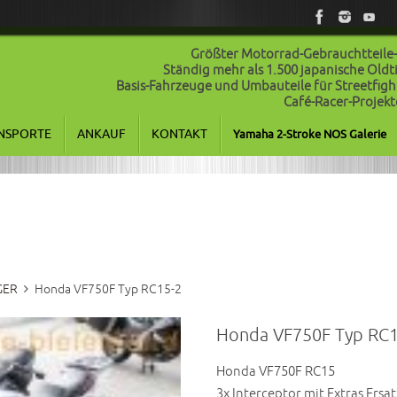
Größter Motorrad-Gebrauchtteile
Ständig mehr als 1.500 japanische Old
Basis-Fahrzeuge und Umbauteile für Streetfigh
Café-Racer-Projekt
NSPORTE
ANKAUF
KONTAKT
Yamaha 2-Stroke NOS Galerie
GER
Honda VF750F Typ RC15-2
Honda VF750F Typ RC1
Honda VF750F RC15
3x Interceptor mit Extras Ersat