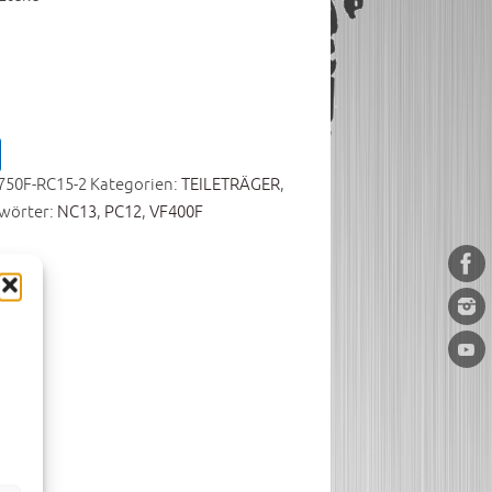
750F-RC15-2
Kategorien:
TEILETRÄGER
,
wörter:
NC13
,
PC12
,
VF400F