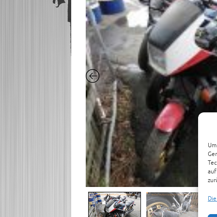
Um 
Ger
Tec
auf
zur
Die