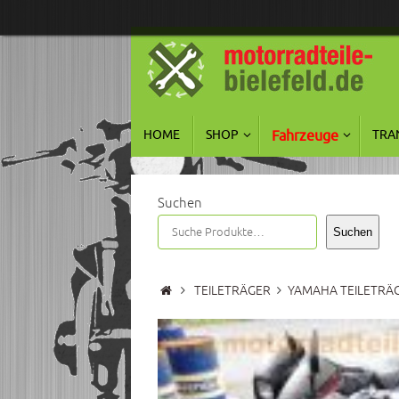
Zum
Inhalt
springen
Zum
HOME
SHOP
Fahrzeuge
TRA
Inhalt
springen
Suchen
Suchen
Start
TEILETRÄGER
YAMAHA TEILETRÄ