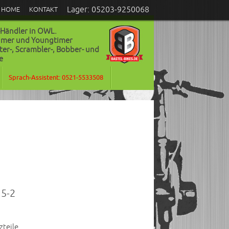
Lager: 05203-9250068
HOME
KONTAKT
-Händler in OWL.
timer und Youngtimer
ter-, Scrambler-, Bobber- und
e
Sprach-Assistent: 0521-5533508
5-2
zteile