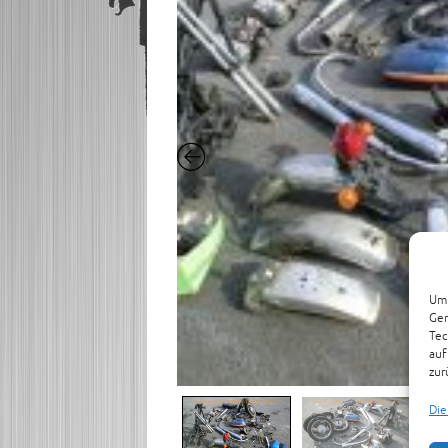
Um 
Ger
Tec
auf
zur
Die