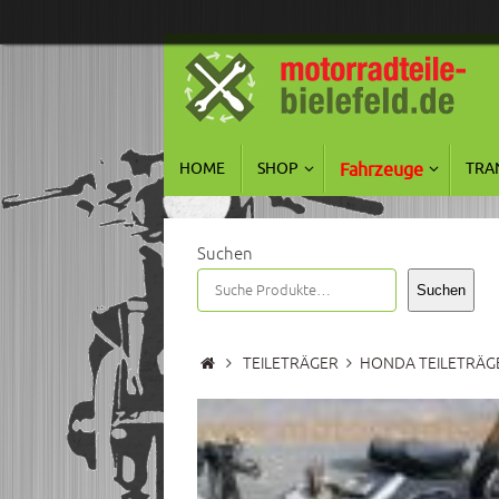
Zum
Inhalt
springen
Zum
HOME
SHOP
Fahrzeuge
TRA
Inhalt
springen
Suchen
Suchen
Start
TEILETRÄGER
HONDA TEILETRÄG