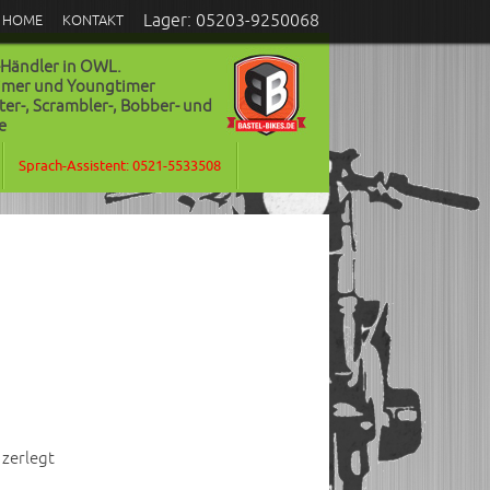
Lager: 05203-9250068
HOME
KONTAKT
-Händler in OWL.
timer und Youngtimer
ter-, Scrambler-, Bobber- und
e
Sprach-Assistent: 0521-5533508
zerlegt