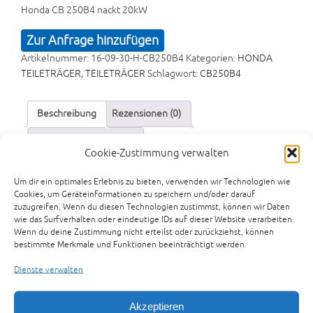
Honda CB 250B4 nackt 20kW
Zur Anfrage hinzufügen
Artikelnummer:
16-09-30-H-CB250B4
Kategorien:
HONDA
TEILETRÄGER
,
TEILETRÄGER
Schlagwort:
CB250B4
Beschreibung
Rezensionen (0)
Preisvorschlag senden
Cookie-Zustimmung verwalten
Beschreibung
Um dir ein optimales Erlebnis zu bieten, verwenden wir Technologien wie
Cookies, um Geräteinformationen zu speichern und/oder darauf
Honda CB 250B4 nackt 20kW
zuzugreifen. Wenn du diesen Technologien zustimmst, können wir Daten
wie das Surfverhalten oder eindeutige IDs auf dieser Website verarbeiten.
wie 250 350 450 CB250 K K4 B4 250K 250K4 250B4 CB250K
Wenn du deine Zustimmung nicht erteilst oder zurückziehst, können
CB250K4
bestimmte Merkmale und Funktionen beeinträchtigt werden.
Dienste verwalten
Das könnte dir auch
Akzeptieren