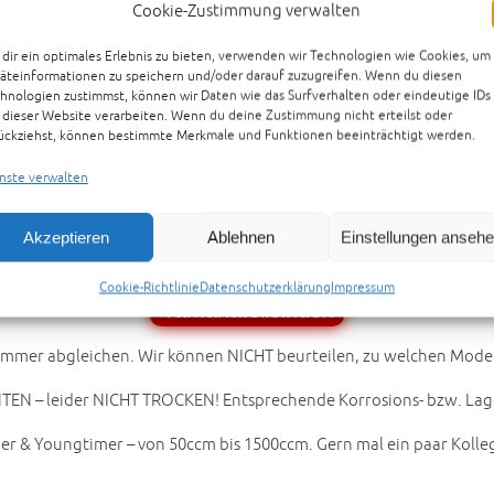
Cookie-Zustimmung verwalten
dir ein optimales Erlebnis zu bieten, verwenden wir Technologien wie Cookies, um
Preisvorschlag senden
äteinformationen zu speichern und/oder darauf zuzugreifen. Wenn du diesen
hnologien zustimmst, können wir Daten wie das Surfverhalten oder eindeutige IDs
 dieser Website verarbeiten. Wenn du deine Zustimmung nicht erteilst oder
ückziehst, können bestimmte Merkmale und Funktionen beeinträchtigt werden.
nste verwalten
ager – darunter allein HUNDERTE alte Sportler- bzw. Tourer-Mod
r unter www.motorradteile-bielefeld.de…
Akzeptieren
Ablehnen
Einstellungen anseh
en sind jetzt online! *** 16.000 „new-old-stock“-photos online NO
Cookie-Richtlinie
Datenschutzerklärung
Impressum
Yamahateileindex
er abgleichen. Wir können NICHT beurteilen, zu welchen Modellen
NTEN – leider NICHT TROCKEN! Entsprechende Korrosions- bzw. Lag
imer & Youngtimer – von 50ccm bis 1500ccm. Gern mal ein paar Koll