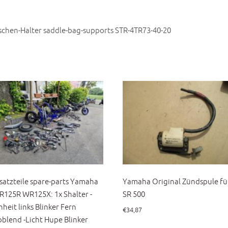
schen-Halter saddle-bag-supports STR-4TR73-40-20
satzteile spare-parts Yamaha
Yamaha Original Zündspule fü
125R WR125X: 1x Shalter -
SR 500
nheit links Blinker Fern
€
34,87
blend -Licht Hupe Blinker