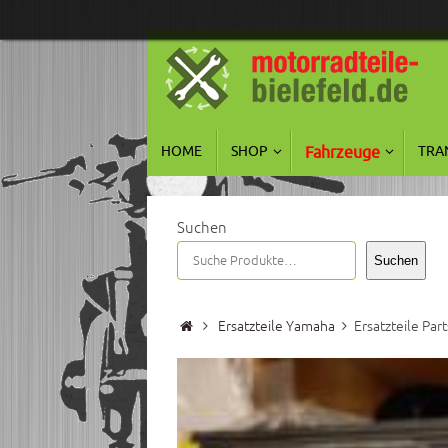
Zum
Inhalt
springen
Zum
HOME
SHOP
Fahrzeuge
TRA
Inhalt
springen
Suchen
Suchen
Start
Ersatzteile Yamaha
Ersatzteile Pa