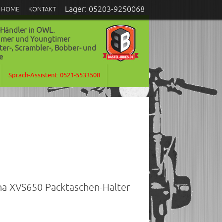
Lager: 05203-9250068
HOME
KONTAKT
-Händler in OWL.
timer und Youngtimer
ter-, Scrambler-, Bobber- und
e
Sprach-Assistent: 0521-5533508
aha XVS650 Packtaschen-Halter