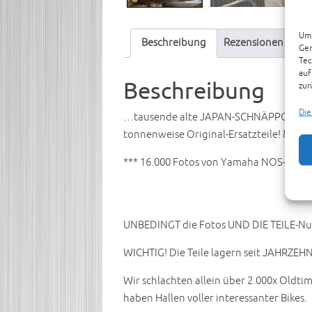
Um 
Beschreibung
Rezensionen (0)
Ger
Tec
auf
Beschreibung
zur
Die
…tausende alte JAPAN-SCHNÄPPCHEN am L
tonnenweise Original-Ersatzteile! Meh
*** 16.000 Fotos von Yamaha NOS-Neuteil
UNBEDINGT die Fotos UND DIE TEILE-Numm
WICHTIG! Die Teile lagern seit JAHRZEH
Wir schlachten allein über 2.000x Oldt
haben Hallen voller interessanter Bikes.