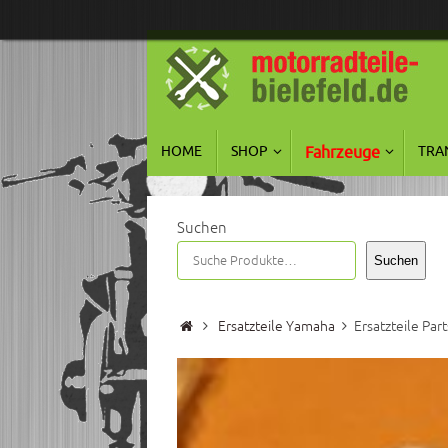
Zum
Inhalt
springen
Zum
HOME
SHOP
Fahrzeuge
TRA
Inhalt
springen
Suchen
Suchen
Start
Ersatzteile Yamaha
Ersatzteile Pa