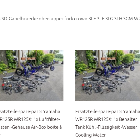
 USD-Gabelbruecke oben upper fork crown 3LE 3LF 3LG 3LH 3GM-W
satzteile spare-parts Yamaha
Ersatzteile spare-parts Yamah
125R WR125X: 1x Luftfilter-
WR125R WR125X: 1x Behälter
sten -Gehäuse Air-Box boite à
Tank Kühl -Flüssigkeit -Wasser
r
Cooling Water