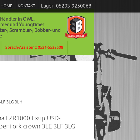
Lager: 05203-9250068
HOME
KONTAKT
-Händler in OWL.
timer und Youngtimer
ter-, Scrambler-, Bobber- und
e
Sprach-Assistent: 0521-5533508
3LF 3LG 3LH
aha FZR1000 Exup USD-
er fork crown 3LE 3LF 3LG