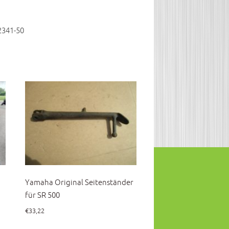
2341-50
a
Yamaha Original Seitenständer
für SR 500
€
33,22