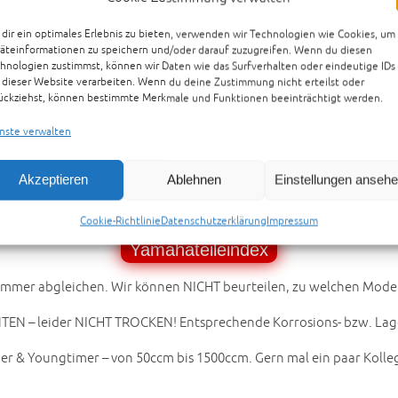
dir ein optimales Erlebnis zu bieten, verwenden wir Technologien wie Cookies, um
äteinformationen zu speichern und/oder darauf zuzugreifen. Wenn du diesen
Preisvorschlag senden
hnologien zustimmst, können wir Daten wie das Surfverhalten oder eindeutige IDs
 dieser Website verarbeiten. Wenn du deine Zustimmung nicht erteilst oder
ückziehst, können bestimmte Merkmale und Funktionen beeinträchtigt werden.
nste verwalten
ager – darunter allein HUNDERTE alte Sportler- bzw. Tourer-Mod
r unter www.motorradteile-bielefeld.de…
Akzeptieren
Ablehnen
Einstellungen anseh
en sind jetzt online! *** 16.000 „new-old-stock“-photos online NO
Cookie-Richtlinie
Datenschutzerklärung
Impressum
Yamahateileindex
er abgleichen. Wir können NICHT beurteilen, zu welchen Modellen
NTEN – leider NICHT TROCKEN! Entsprechende Korrosions- bzw. Lag
imer & Youngtimer – von 50ccm bis 1500ccm. Gern mal ein paar Koll