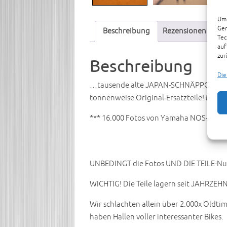
Um 
Ger
Beschreibung
Rezensionen (0)
Tec
auf
zur
Beschreibung
Die
…tausende alte JAPAN-SCHNÄPPCHEN am L
tonnenweise Original-Ersatzteile! Meh
*** 16.000 Fotos von Yamaha NOS-Neuteil
UNBEDINGT die Fotos UND DIE TEILE-Numm
WICHTIG! Die Teile lagern seit JAHRZEH
Wir schlachten allein über 2.000x Oldt
haben Hallen voller interessanter Bikes.