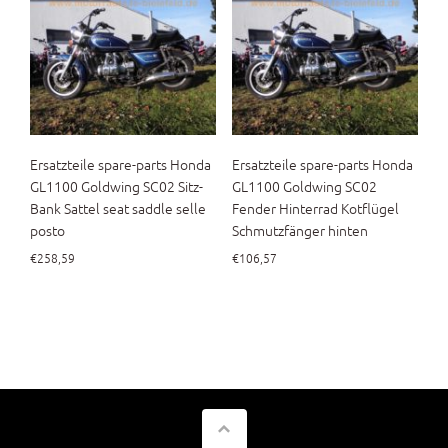
Ersatzteile spare-parts Honda
Ersatzteile spare-parts Honda
GL1100 Goldwing SC02 Sitz-
GL1100 Goldwing SC02
Bank Sattel seat saddle selle
Fender Hinterrad Kotflügel
posto
Schmutzfänger hinten
€
258,59
€
106,57