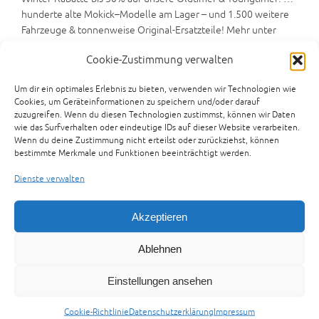
hunderte alte Mokick–Modelle am Lager – und 1.500 weitere
Fahrzeuge & tonnenweise Original-Ersatzteile! Mehr unter
www.motorradteile-bielefeld.de…
Cookie-Zustimmung verwalten
Ankauf – Tausch – Inzahlungnahme -> einfach alles anbieten.
Um dir ein optimales Erlebnis zu bieten, verwenden wir Technologien wie
Wir bieten an:
Cookies, um Geräteinformationen zu speichern und/oder darauf
Ersatzteile Honda MB5 MT5 Ansaugstutzen 17100-166-610
zuzugreifen. Wenn du diesen Technologien zustimmst, können wir Daten
wie das Surfverhalten oder eindeutige IDs auf dieser Website verarbeiten.
Wenn du deine Zustimmung nicht erteilst oder zurückziehst, können
Zur Anfrage hinzufügen
bestimmte Merkmale und Funktionen beeinträchtigt werden.
Kategorie:
Ersatzteile Honda
Schlagwort:
Ersatzteile Honda
MB5 MT5 Ansaugstutzen
Dienste verwalten
Akzeptieren
Beschreibung
Rezensionen (0)
Preisvorschlag senden
Ablehnen
Einstellungen ansehen
Beschreibung
Ersatzteile Honda MB5 MT5 Ansaugstutzen 17100-166-610
Cookie-Richtlinie
Datenschutzerklärung
Impressum