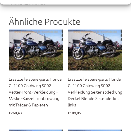
Zustand siehe Bilder
Ähnliche Produkte
Ersatzteile spare-parts Honda
Ersatzteile spare-parts Honda
GL1100 Goldwing SC02
GL1100 Goldwing SC02
Vetter-Front -Verkleidung -
Verkleidung Seitenabdeckung
Maske -Kanzel front cowling
Deckel Blende Seitendeckel
mit Träger & Papieren
links
€
260,43
€
109,05