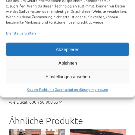
Cookies, um Geräteinformationen zu speichern und/oder darauf
Ducati Monster M 600 Ersatzteile
zuzugreifen. Wenn du diesen Technologien zustimmst, können wir Daten
wie das Surfverhalten oder eindeutige IDs auf dieser Website verarbeiten.
Zur Anfrage hinzufügen
Wenn du deine Zustimmung nicht erteilst oder zurückziehst, können
bestimmte Merkmale und Funktionen beeinträchtigt werden.
Kategorien:
ANDERE TEILETRÄGER
,
TEILETRÄGER
Schlagwörter:
600M
,
600SS
,
750M
,
750SS
,
900M
,
900SS
Dienste verwalten
Beschreibung
Rezensionen (0)
Akzeptieren
Preisvorschlag senden
Ablehnen
Beschreibung
Einstellungen ansehen
Ducati Monster M 600 Ersatzteile spares spare-parts Gabel
Cookie-Richtlinie
Datenschutzerklärung
Impressum
Auspuff Rastenanlagen Airbox Elektrik
wie Ducati 600 750 900 SS M
Ähnliche Produkte