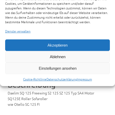
Cookies, um Geräteinformationen zu speichern und/oder darauf
SQ125E
zuzugreifen. Wenn du diesen Technologien zustimmst, können wir Daten
wie das Surfverhalten oder eindeutige IDs auf dieser Website verarbeiten.
Daelim SQ 125 Freewing S2 125 SZ 125 Typ SA4 Motor
Wenn du deine Zustimmung nicht erteilst oder zurückziehst, können
SQ125E Sofaroller
bestimmte Merkmale und Funktionen beeinträchtigt werden.
Zur Anfrage hinzufügen
Dienste verwalten
Artikelnummer:
17-10-06-A-DAELIM-SQ125
Kategorien:
ANDERE TEILETRÄGER
,
TEILETRÄGER
Akzeptieren
Ablehnen
Beschreibung
Rezensionen (0)
Einstellungen ansehen
Preisvorschlag senden
Cookie-Richtlinie
Datenschutzerklärung
Impressum
Beschreibung
Daelim SQ 125 Freewing S2 125 SZ 125 Typ SA4 Motor
SQ125E Roller Sofaroller
wie Otello SG 125 FI