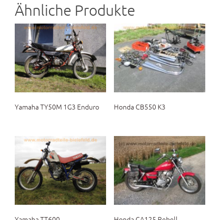
Ähnliche Produkte
Yamaha TY50M 1G3 Enduro
Honda CB550 K3
Yamaha TT600
Honda CA125 Rebell