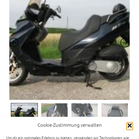
Cookie-Zustimmung verwalten
Daelim SQ 125 Freewing Typ SA4 Motor
Um dir ein optimales Erlebnis zu bieten, verwenden wir Technologien wie