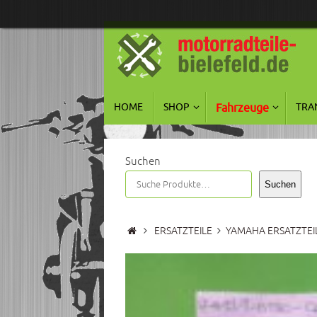
Zum
Inhalt
springen
Zum
HOME
SHOP
Fahrzeuge
TRA
Inhalt
springen
Suchen
Suchen
Start
ERSATZTEILE
YAMAHA ERSATZTEI