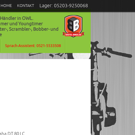
Lager: 05203-9250068
HOME
KONTAKT
-Händler in OWL.
timer und Youngtimer
ter-, Scrambler-, Bobber- und
e
Sprach-Assistent: 0521-5533508
aha DT 80 LC