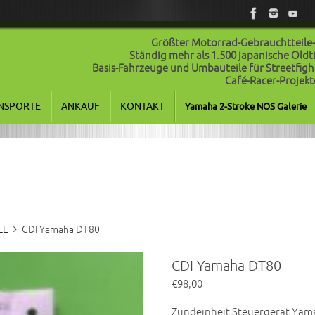
Größter Motorrad-Gebrauchtteile
Ständig mehr als 1.500 japanische Old
Basis-Fahrzeuge und Umbauteile für Streetfigh
Café-Racer-Projekt
NSPORTE
ANKAUF
KONTAKT
Yamaha 2-Stroke NOS Galerie
LE
CDI Yamaha DT80
CDI Yamaha DT80
€
98,00
Zündeinheit Steuergerät Yam