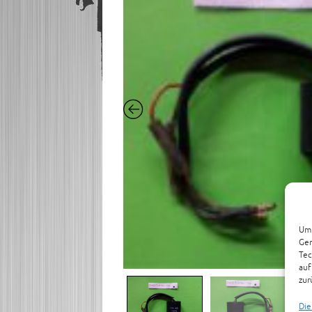
Um 
Ger
Tec
auf
zur
Die