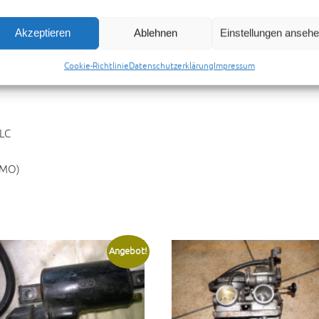
Akzeptieren
Ablehnen
Einstellungen anseh
mationen
Rezensionen (0)
Preisvorschlag senden
Cookie-Richtlinie
Datenschutzerklärung
Impressum
 LC
-MO)
Angebot!