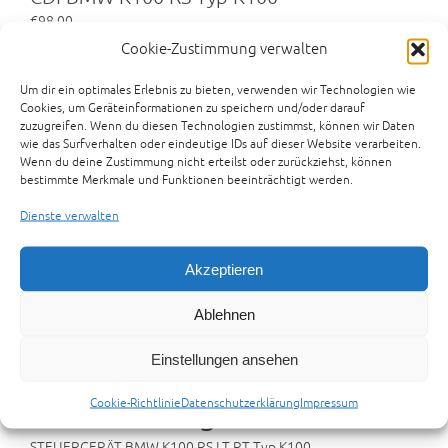
€
98,00
Cookie-Zustimmung verwalten
STEUERGERÄT BMW K100 RS LT RT Typ K100
Hersteller : BOSCH
Um dir ein optimales Erlebnis zu bieten, verwenden wir Technologien wie
0227401001
Cookies, um Geräteinformationen zu speichern und/oder darauf
die Teile passen auch bei allen typgleichen Modellen der
zuzugreifen. Wenn du diesen Technologien zustimmst, können wir Daten
anderen Baujahre, vieles auch bei K 75
wie das Surfverhalten oder eindeutige IDs auf dieser Website verarbeiten.
Wenn du deine Zustimmung nicht erteilst oder zurückziehst, können
bestimmte Merkmale und Funktionen beeinträchtigt werden.
Zur Anfrage hinzufügen
Artikelnummer:
17-01-23-A-BMW-K100RS
Kategorien:
Dienste verwalten
ANDERE ERSATZTEILE
,
ERSATZTEILE
Schlagwörter:
K100LT
,
K100RS
,
KL100RT
Akzeptieren
Ablehnen
Beschreibung
Zusätzliche Informationen
Rezensionen (0)
Preisvorschlag senden
Einstellungen ansehen
Cookie-Richtlinie
Datenschutzerklärung
Impressum
Beschreibung
STEUERGERÄT BMW K100 RS LT RT Typ K100