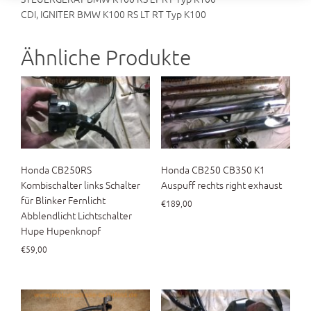
CDI, IGNITER BMW K100 RS LT RT Typ K100
Ähnliche Produkte
Honda CB250RS
Honda CB250 CB350 K1
Kombischalter links Schalter
Auspuff rechts right exhaust
für Blinker Fernlicht
€
189,00
Abblendlicht Lichtschalter
Hupe Hupenknopf
€
59,00