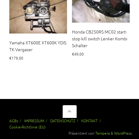
Honda CB250RS MC02 start-
stop kill switch Lenker Kombi
Yamaha XT600E XT600K YDIS
Schalter
TK Vergaser
€
49,00
€
179,00
AGBs
IMPRESSUM
DATENSCHUTZ
KONTAKT
Cookie-Richtlinie (EU)
Präsentiert von
Tempera
&
WordPress.