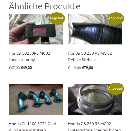
Ähnliche Produkte
Angebot!
Angebot!
Honda CB250RS MC02
Honda CB 250 RS MC 02
Ladestromregler
Deluxe Sitzbank
Ursprünglicher
Aktueller
Ursprünglicher
Aktueller
€
67,00
€
49,00
€
119,00
€
79,00
Preis
Preis
Preis
Preis
war:
ist:
war:
ist:
€67,00
€49,00.
€119,00
€79,00.
Angebot!
Honda GL 1100 SC22 Gold
Honda CB 250 RS MC02
Wing Ansaugstutzen
Hinterrad Speichenrad hinten