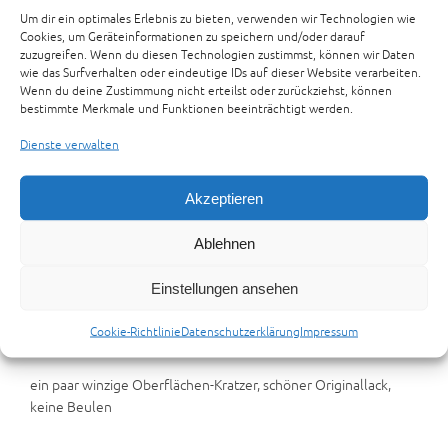
ein paar winzige Oberflächen-Kratzer, schöner Originallack,
€179,00
€165,00.
Um dir ein optimales Erlebnis zu bieten, verwenden wir Technologien wie
keine Beulen
Cookies, um Geräteinformationen zu speichern und/oder darauf
zuzugreifen. Wenn du diesen Technologien zustimmst, können wir Daten
Zur Anfrage hinzufügen
wie das Surfverhalten oder eindeutige IDs auf dieser Website verarbeiten.
Wenn du deine Zustimmung nicht erteilst oder zurückziehst, können
Kategorien:
ERSATZTEILE
,
YAMAHA ERSATZTEILE
bestimmte Merkmale und Funktionen beeinträchtigt werden.
Dienste verwalten
Beschreibung
Zusätzliche Informationen
Rezensionen (0)
Preisvorschlag senden
Akzeptieren
Beschreibung
Ablehnen
1x TANK réservoir Yamaha TDM 850 Twin 4TX (aus Ersatzteile
Einstellungen ansehen
spare-parts spares)
1x ORIGINAL Tank Benzintank Kraftstofftank Benzin-Tank
Cookie-Richtlinie
Datenschutzerklärung
Impressum
Kraftstoff-Tank / fuel gas tank fuel-tank gas-tank / réservoir
ein paar winzige Oberflächen-Kratzer, schöner Originallack,
keine Beulen