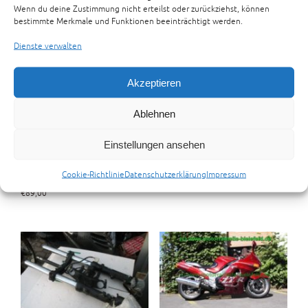
Rahmen mit Brief
CDI
Wenn du deine Zustimmung nicht erteilst oder zurückziehst, können
bestimmte Merkmale und Funktionen beeinträchtigt werden.
€
89,00
Dienste verwalten
Akzeptieren
Ablehnen
Einstellungen ansehen
Kawasaki ZZR1100 ZX1100C
Kawasaki ZZR1100 Auspuff
CDI
Cookie-Richtlinie
Datenschutzerklärung
Impressum
€
148,00
€
89,00