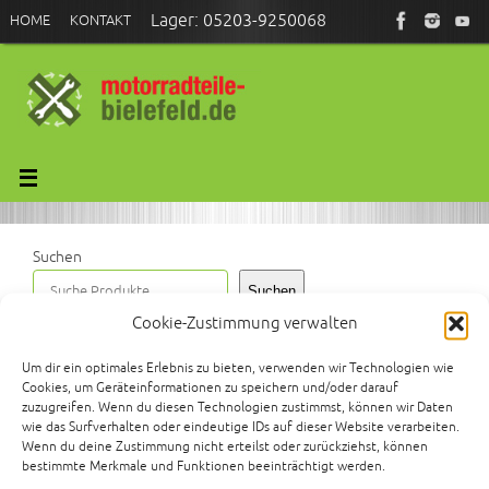
Zum
Lager: 05203-9250068
HOME
KONTAKT
Inhalt
springen
Größter Motorrad-Gebrauchtteile-
Händler in OWL.
Ständig mehr als 1.500 japanische
Oldtimer und Youngtimer
Basis-Fahrzeuge und Umbauteile
Suchen
für Streetfighter-, Scrambler-,
Bobber- und Café-Racer-Projekte
Suchen
Cookie-Zustimmung verwalten
Start
Produkte verschlagwortet mit „RD50M“
Um dir ein optimales Erlebnis zu bieten, verwenden wir Technologien wie
Cookies, um Geräteinformationen zu speichern und/oder darauf
zuzugreifen. Wenn du diesen Technologien zustimmst, können wir Daten
RD50M
wie das Surfverhalten oder eindeutige IDs auf dieser Website verarbeiten.
Wenn du deine Zustimmung nicht erteilst oder zurückziehst, können
bestimmte Merkmale und Funktionen beeinträchtigt werden.
Einzelnes Ergebnis wird angezeigt