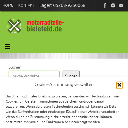
Zum
Lager: 05203-9250068
HOME
KONTAKT
Inhalt
springen
Größter Motorrad-Gebrauchtteile-
Händler in OWL.
Ständig mehr als 1.500 japanische
Oldtimer und Youngtimer
Basis-Fahrzeuge und Umbauteile
Suchen
für Streetfighter-, Scrambler-,
Bobber- und Café-Racer-Projekte
Suchen
Cookie-Zustimmung verwalten
Start
Produkte verschlagwortet mit „QUICKLY-F“
Um dir ein optimales Erlebnis zu bieten, verwenden wir Technologien wie
Cookies, um Geräteinformationen zu speichern und/oder darauf
zuzugreifen. Wenn du diesen Technologien zustimmst, können wir Daten
QUICKLY-F
wie das Surfverhalten oder eindeutige IDs auf dieser Website verarbeiten.
Wenn du deine Zustimmung nicht erteilst oder zurückziehst, können
bestimmte Merkmale und Funktionen beeinträchtigt werden.
Einzelnes Ergebnis wird angezeigt