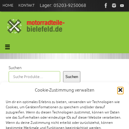
Zum
Lager: 05203-9250068
HOME
KONTAKT
Inhalt
springen
Größter Motorrad-Gebrauchtteile-
Händler in OWL.
Ständig mehr als 1.500 japanische
Oldtimer und Youngtimer
Basis-Fahrzeuge und Umbauteile
Suchen
für Streetfighter-, Scrambler-,
Bobber- und Café-Racer-Projekte
Suchen
Cookie-Zustimmung verwalten
Start
Produkte verschlagwortet mit „kill switch“
Um dir ein optimales Erlebnis zu bieten, verwenden wir Technologien wie
Cookies, um Geräteinformationen zu speichern und/oder darauf
kill switch
zuzugreifen. Wenn du diesen Technologien zustimmst, können wir Daten
wie das Surfverhalten oder eindeutige IDs auf dieser Website verarbeiten.
Wenn du deine Zustimmung nicht erteilst oder zurückziehst, können
Einzelnes Ergebnis wird angezeigt
bestimmte Merkmale und Funktionen beeinträchtigt werden.