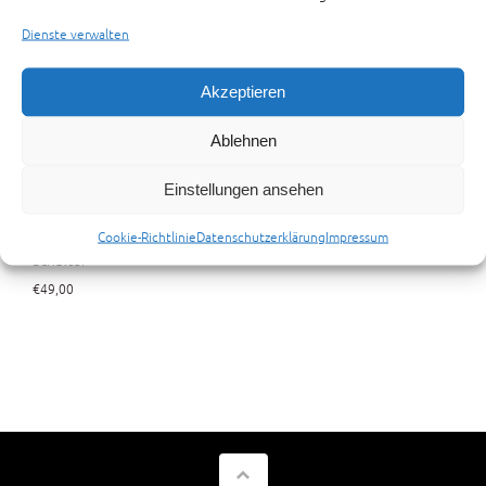
Dienste verwalten
Akzeptieren
Ablehnen
Einstellungen ansehen
Honda CB250RS MC02 start-
stop kill switch Lenker Kombi
Cookie-Richtlinie
Datenschutzerklärung
Impressum
Schalter
€
49,00