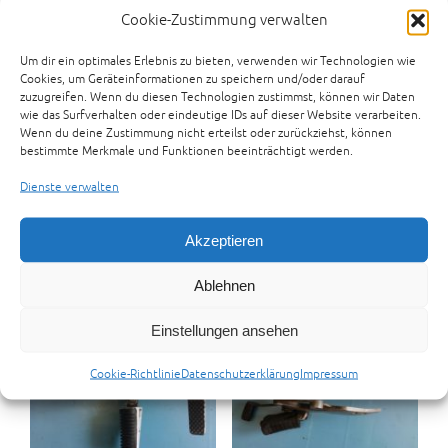
Aktualität
Cookie-Zustimmung verwalten
sortiert
Um dir ein optimales Erlebnis zu bieten, verwenden wir Technologien wie
Cookies, um Geräteinformationen zu speichern und/oder darauf
zuzugreifen. Wenn du diesen Technologien zustimmst, können wir Daten
wie das Surfverhalten oder eindeutige IDs auf dieser Website verarbeiten.
Wenn du deine Zustimmung nicht erteilst oder zurückziehst, können
bestimmte Merkmale und Funktionen beeinträchtigt werden.
Dienste verwalten
Heck Haltebügel für Yamaha
Bremsanlage hinten für
Akzeptieren
YZF 1000R Typ 4VD
Yamaha YZF 1000R Typ 4VD
€
19,00
€
99,00
Ablehnen
Einstellungen ansehen
Angebot!
Cookie-Richtlinie
Datenschutzerklärung
Impressum